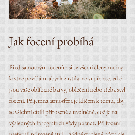
Jak focení probíhá
Před samotným focením si se všemi členy rodiny
krátce povídám, abych zjistila, co si přejete, jaké
jsou vaše oblíbené barvy, oblečení nebo třeba styl
focení. Příjemná atmosféra je klíčem k tomu, aby
se všichni cítili přirozeně a uvolněně, což je na
výsledných fotografiích vždy poznat. Při focení
preferuji přirozený styl – žádné strojené pózy, ale