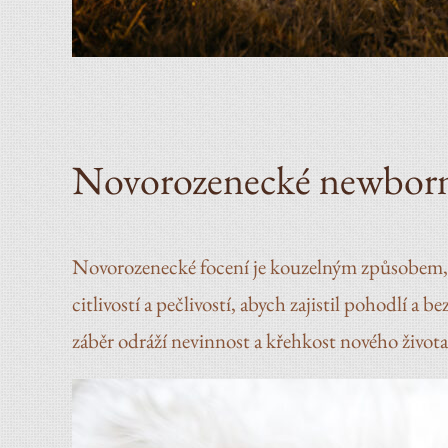
Novorozenecké newborn
Novorozenecké focení je kouzelným způsobem, ja
citlivostí a pečlivostí, abych zajistil pohodlí
záběr odráží nevinnost a křehkost nového života