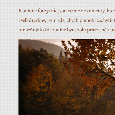
Rodinné fotografie jsou cenné dokumenty, kter
i velké rodiny, jsem zde, abych pomohl zachyt
umožňuje každé rodině být spolu přirozeně a 