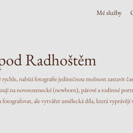
Mé služby
t pod Radhoštěm
 rychle, nabízí fotografie jedinečnou možnost zastavit ča
lizuji na novorozenecké (newborn), párové a rodinné por
otografovat, ale vytvářet umělecká díla, která vyprávějí 