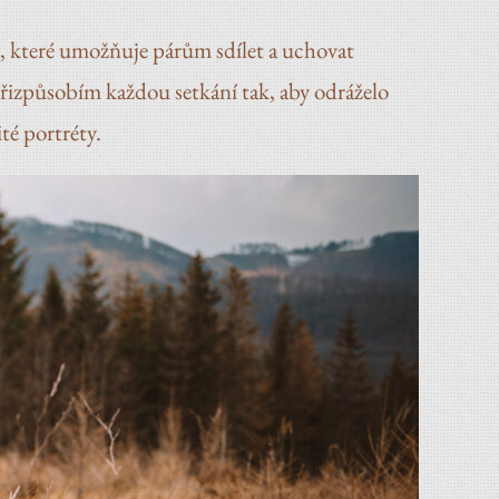
ní, které umožňuje párům sdílet a uchovat
přizpůsobím každou setkání tak, aby odráželo
té portréty.