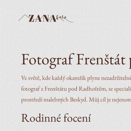
Skip
to
content
Fotograf Frenštá
Ve světě, kde každý okamžik plyne nezadržitelně
fotograf z Frenštátu pod Radhoštěm, se specia
prostředí malebných Beskyd. Můj cíl je nejenom f
Rodinné focení