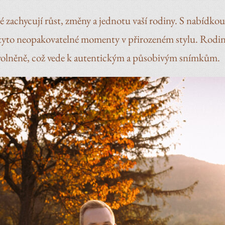
é zachycují růst, změny a jednotu vaší rodiny. S nabídk
it tyto neopakovatelné momenty v přirozeném stylu. Rodi
uvolněně, což vede k autentickým a působivým snímkům.