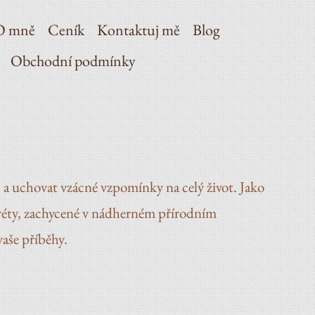
O mně
Ceník
Kontaktuj mě
Blog
Obchodní podmínky
s a uchovat vzácné vzpomínky na celý život. Jako
tréty, zachycené v nádherném přírodním
vaše příběhy.